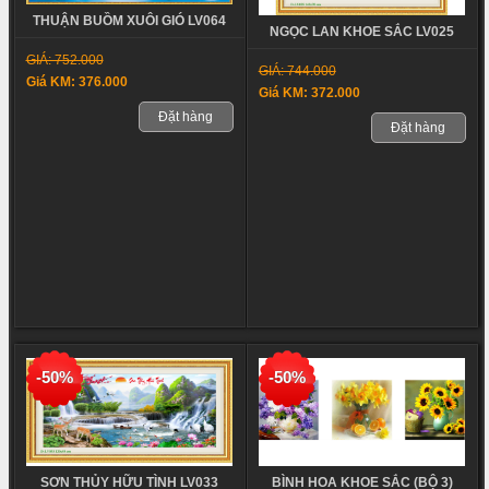
THUẬN BUỒM XUÔI GIÓ LV064
NGỌC LAN KHOE SẮC LV025
GIÁ: 752.000
GIÁ: 744.000
Giá KM: 376.000
Giá KM: 372.000
Đặt hàng
Đặt hàng
-50%
-50%
BÌNH HOA KHOE SẮC (BỘ 3)
SƠN THỦY HỮU TÌNH LV033