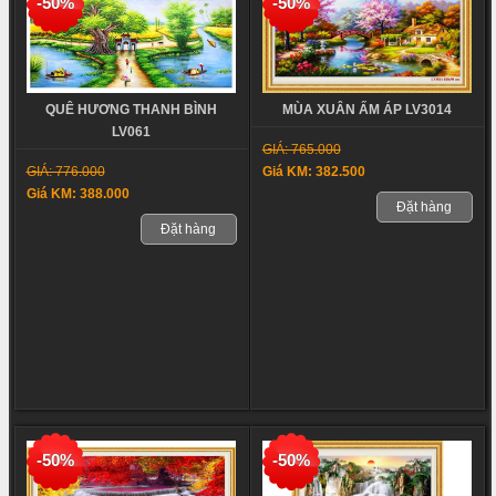
-50%
-50%
MÙA XUÂN ẤM ÁP LV3014
QUÊ HƯƠNG THANH BÌNH
LV061
GIÁ: 765.000
Giá KM: 382.500
GIÁ: 776.000
Giá KM: 388.000
Đặt hàng
Đặt hàng
-50%
-50%