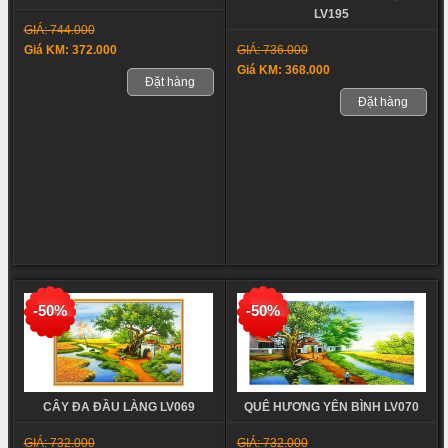
LV195
GIÁ: 744.000
GIÁ: 736.000
Giá KM: 372.000
Giá KM: 368.000
Đặt hàng
Đặt hàng
-50%
-50%
CÂY ĐA ĐẦU LÀNG LV069
QUÊ HƯƠNG YÊN BÌNH LV070
GIÁ: 732.000
GIÁ: 732.000