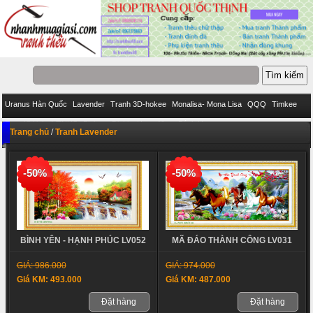
Uranus Hàn Quốc
Lavender
Tranh 3D-hokee
Monalisa- Mona Lisa
QQQ
Timkee
Eva
IStitich
VENUS
Pinkoo
DieLianHua
Ailuo
Bách Hợp
Trang chủ
/
Tranh Lavender
-50%
-50%
BÌNH YÊN - HẠNH PHÚC LV052
MÃ ĐÁO THÀNH CÔNG LV031
GIÁ: 986.000
GIÁ: 974.000
Giá KM: 493.000
Giá KM: 487.000
Đặt hàng
Đặt hàng