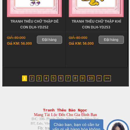
TRANH THÊU CHỮ THẬP DÊ
TRANH THÊU CHỮ THẬP KHỈ
CON DLH-YD252
CON DLH-YD253
GIÁ: 80.000
GIÁ: 80.000
Đặt hàng
Đặt hàng
Giá KM: 56.000
Giá KM: 56.000
1
2
3
4
5
6
7
8
9
10
>
>>
Tranh Thêu Bảo Ngọc
Mang Tài Lộc Đến Cho Gia Đình Bạn
Đ/C: 106- Phước Thiền- Nhơn Trạch- Đồng Nai
08888.30.116- 0961.379.863
ĐT, Zalo, Viber:
Chào bạn, bạn có cần tư
Fb:
tranhtheuchuthapbienhoa
vấn gì về hàng hóa không