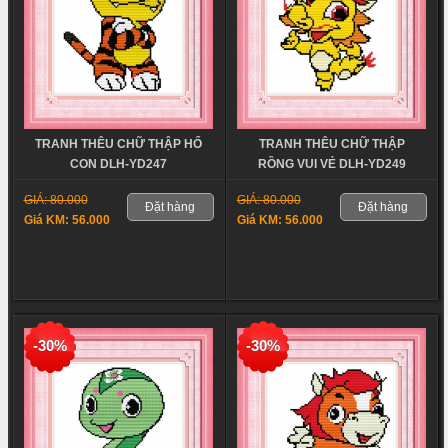
TRANH THÊU CHỮ THẬP HỔ
TRANH THÊU CHỮ THẬP
CON DLH-YD247
RỒNG VUI VẺ DLH-YD249
GIÁ: 80.000
GIÁ: 80.000
Đặt hàng
Đặt hàng
Giá KM: 56.000
Giá KM: 56.000
-30%
-30%