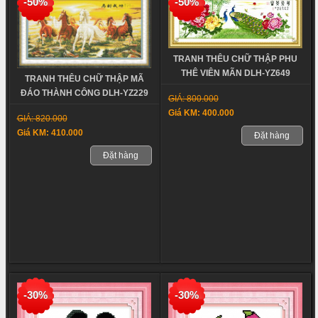
-50%
-50%
TRANH THÊU CHỮ THẬP PHU
THÊ VIÊN MÃN DLH-YZ649
TRANH THÊU CHỮ THẬP MÃ
ĐÁO THÀNH CÔNG DLH-YZ229
GIÁ: 800.000
Giá KM: 400.000
GIÁ: 820.000
Giá KM: 410.000
Đặt hàng
Đặt hàng
-30%
-30%