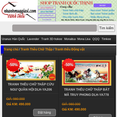
Uranus Hàn Quốc
Lavender
Tranh 3D-hokee
Monalisa- Mona Lisa
QQQ
Timkee
Eva
IStitich
VENUS
Pinkoo
DieLianHua
Ailuo
Bách Hợp
Trang chủ
/
Tranh Thêu Chữ Thập
/
Tranh thêu Động vật
-50%
-50%
TRANH THÊU CHỮ THẬP CỬU
NGƯ QUẦN HỘI DLH-YA206
TRANH THÊU CHỮ THẬP BÁT
MÃ TRUY PHONG DLH-YA778
GIÁ: 980.000
Giá KM: 490.000
GIÁ: 980.000
Giá KM: 490.000
Đặt hàng