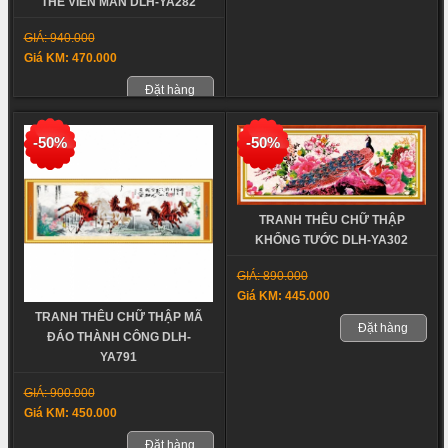
THÊ VIÊN MÃN DLH-YA282
GIÁ: 940.000
Giá KM: 470.000
Đặt hàng
-50%
-50%
TRANH THÊU CHỮ THẬP
KHỔNG TƯỚC DLH-YA302
GIÁ: 890.000
Giá KM: 445.000
TRANH THÊU CHỮ THẬP MÃ
Đặt hàng
ĐÁO THÀNH CÔNG DLH-
YA791
GIÁ: 900.000
Giá KM: 450.000
Đặt hàng