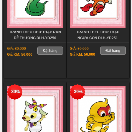
TRANH THÊU CHỮ THẬP RẮN
TRANH THÊU CHỮ THẬP
DỄ THƯƠNG DLH-YD250
NGỰA CON DLH-YD251
GIÁ: 80.000
GIÁ: 80.000
Đặt hàng
Đặt hàng
Giá KM: 56.000
Giá KM: 56.000
-30%
-30%