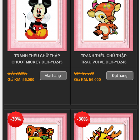
TRANH THÊU CHỮ THẬP
TRANH THÊU CHỮ THẬP
CHUỘT MICKEY DLH-YD245
TRÂU VUI VẺ DLH-YD246
GIÁ: 80.000
GIÁ: 80.000
Đặt hàng
Đặt hàng
Giá KM: 56.000
Giá KM: 56.000
-30%
-30%