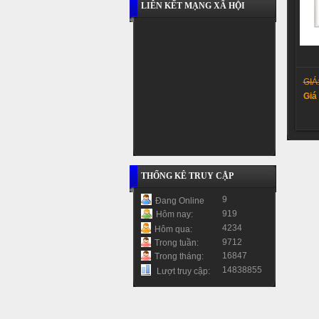
LIÊN KẾT MẠNG XÃ HỘI
GIÁ
Giá
THỐNG KÊ TRUY CẬP
9
Đang Online
919
Hôm nay:
4234
Hôm qua:
9712
Trong tuần:
16847
Trong tháng:
14838855
Lượt truy cập: