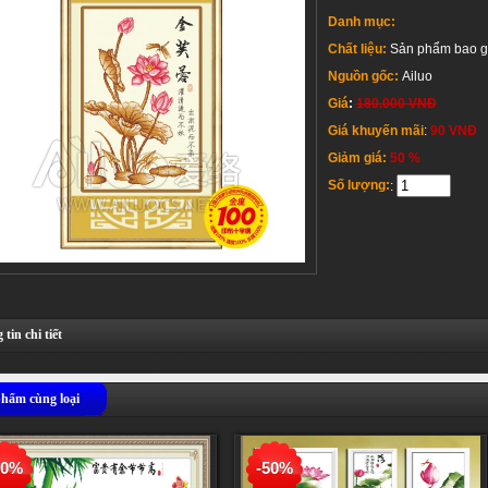
Danh mục:
Chất liệu:
Sản phẩm bao gồ
Nguồn gốc:
Ailuo
Giá
:
180.000 VNĐ
Giá khuyến mãi
:
90 VNĐ
Giảm giá:
50 %
Số lượng:
:
tin chi tiết
hẩm cùng loại
50%
-50%