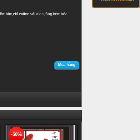
m kim,chỉ cotton,vải aida,tặng kèm kéo
Mua hàng
-50%