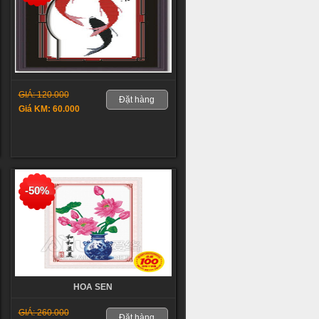
GIÁ: 120.000
Đặt hàng
Giá KM: 60.000
-50%
HOA SEN
GIÁ: 260.000
Đặt hàng