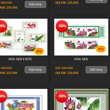
: 300.000
Giá KM: 125.000
Đặt hàng
 KM: 150.000
50%
-50%
HOA SEN 6 BỨC
HOA SEN
: 450.000
GIÁ: 620.000
Đặt hàng
Đặt hàng
 KM: 225.000
Giá KM: 310.000
50%
-50%