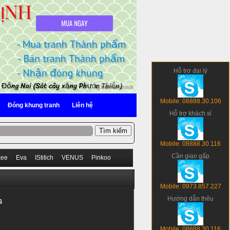
Hỗ trợ đại lý
Mobile: 08888.30.106
Đóng khung tranh
Liên hệ
Hỗ trợ khách sỉ
Mobile: 08888.30.116
Cần giao gấp
kee
Eva
IStitich
VENUS
Pinkoo
Mobile: 0973.857.227
Hướng dẫn thêu
G
Mobile: 08888.30.116