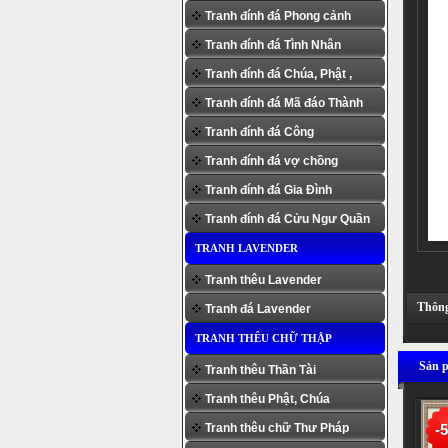
Tranh đính đá Phong cảnh
Tranh đính đá Tình Nhân
Tranh đính đá Chúa, Phật ,
Tranh đính đá Mã đáo Thành
Người
Tranh đính đá Công
Công
Tranh đính đá vợ chồng
Tranh đính đá Gia Đình
Tranh đính đá Cửu Ngư Quần
TRANH LAVENDER
Hội
Tranh thêu Lavender
Thông 
Tranh đá Lavender
TRANH THÊU CHỮ THẬP
Sản p
Tranh thêu Thần Tài
Tranh thêu Phật, Chúa
Tranh thêu chữ Thư Pháp
-