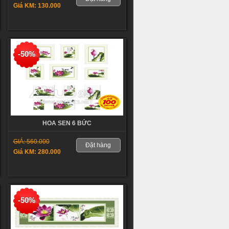
Giá KM: 130.000
-50%
HOA SEN 6 BỨC
GIÁ: 560.000
Đặt hàng
Giá KM: 280.000
-50%