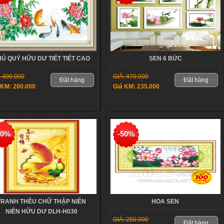
Ú QUÝ HỮU DƯ TIẾT TIẾT CAO
SEN 6 BỨC
: 400.000
GIÁ: 470.000
Đặt hàng
Đặt hàng
 KM: 200.000
Giá KM: 235.000
50%
-50%
TRANH THÊU CHỮ THẬP NIÊN
HOA SEN
NIÊN HỮU DƯ DLH-H030
GIÁ: 250.000
Đặt hàng