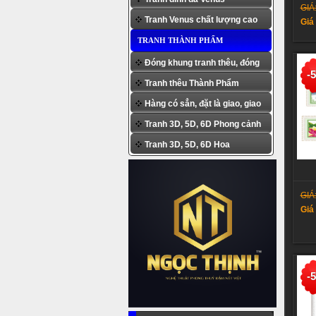
GIÁ
Tranh Venus chất lượng cao
Giá
TRANH THÀNH PHẨM
Đóng khung tranh thêu, đóng
-
Tranh thêu Thành Phẩm
khung tranh đính đá
Hàng có sẳn, đặt là giao, giao
Tranh 3D, 5D, 6D Phong cảnh
khi đặt
Tranh 3D, 5D, 6D Hoa
GIÁ
Giá
-