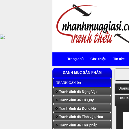
Trang chủ
Giới thiệu
Tin tức
DANH MỤC SẢN PHẨM
TRANH GẮN ĐÁ
Uranu
Tranh đính đá Động Vật
DieLi
Tranh đính đá Tứ Quý
Tranh đính đá Đồng Hồ
Tranh đính đá Tĩnh vật, Hoa
Tranh đính đá Thư pháp