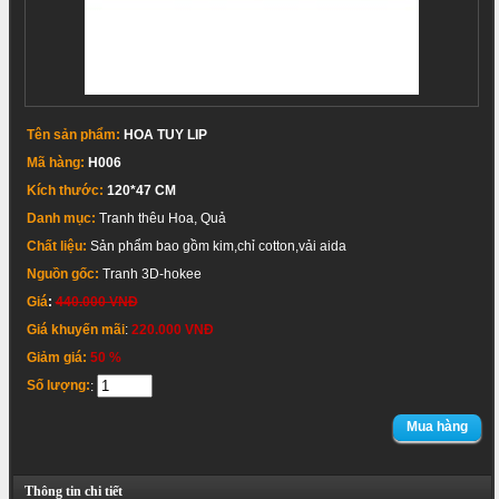
Tên sản phẩm:
HOA TUY LIP
Mã hàng:
H006
Kích thước:
120*47 CM
Danh mục:
Tranh thêu Hoa, Quả
Chất liệu:
Sản phẩm bao gồm kim,chỉ cotton,vải aida
Nguồn gốc:
Tranh 3D-hokee
Giá
:
440.000 VNĐ
Giá khuyến mãi
:
220.000 VNĐ
Giảm giá:
50 %
Số lượng:
:
Mua hàng
Thông tin chi tiết