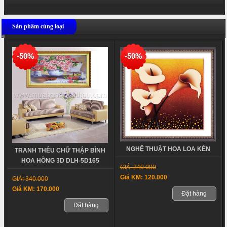
Sản phẩm cùng loại
-50%
-50%
NGHỆ THUẬT HOA LOA KÈN
TRANH THÊU CHỮ THẬP BÌNH
HOA HỒNG 3D DLH-5D165
GIÁ: 240.000
Giá KM: 120.000
GIÁ: 340.000
Giá KM: 170.000
Đặt hàng
Đặt hàng