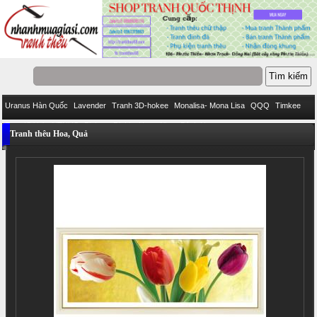
Uranus Hàn Quốc
Lavender
Tranh 3D-hokee
Monalisa- Mona Lisa
QQQ
Timkee
Eva
IStitich
VENUS
Pinkoo
DieLianHua
Ailuo
Bách Hợp
Tranh thêu Hoa, Quả