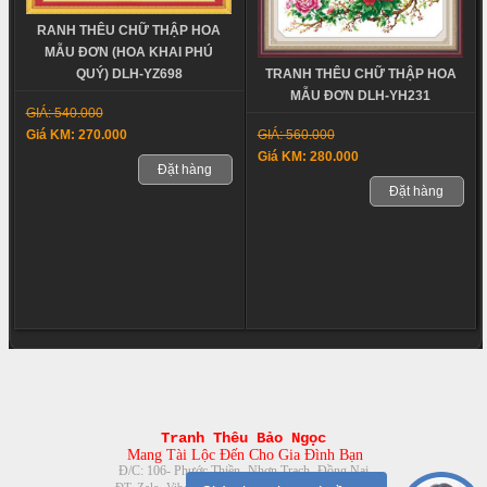
RANH THÊU CHỮ THẬP HOA
MẪU ĐƠN (HOA KHAI PHÚ
TRANH THÊU CHỮ THẬP HOA
QUÝ) DLH-YZ698
MẪU ĐƠN DLH-YH231
GIÁ: 540.000
GIÁ: 560.000
Giá KM: 270.000
Giá KM: 280.000
Đặt hàng
Đặt hàng
Tranh Thêu Bảo Ngọc
Mang Tài Lộc Đến Cho Gia Đình Bạn
Đ/C: 106- Phước Thiền- Nhơn Trạch- Đồng Nai
08888.30.116- 0961.379.863