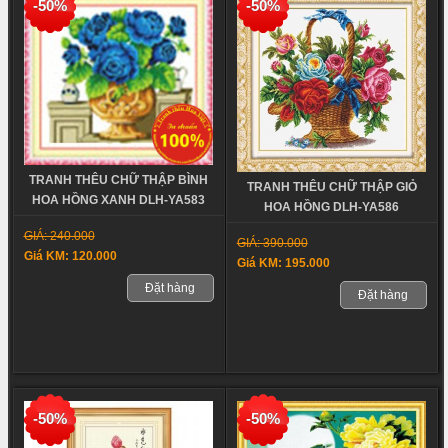
-50%
-50%
TRANH THÊU CHỮ THẬP BÌNH
TRANH THÊU CHỮ THẬP GIỎ
HOA HỒNG XANH DLH-YA583
HOA HỒNG DLH-YA586
GIÁ: 240.000
GIÁ: 390.000
Giá KM: 120.000
Giá KM: 195.000
Đặt hàng
Đặt hàng
-50%
-50%