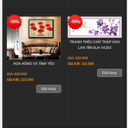
-50%
-50%
TRANH THÊU CHỮ THẬP HOA
LAN TÍM DLH-YA263
GIÁ: 220.000
Giá KM: 110.000
HOA HỒNG VÀ TÌNH YÊU
Đặt hàng
GIÁ: 430.000
Giá KM: 215.000
Đặt hàng