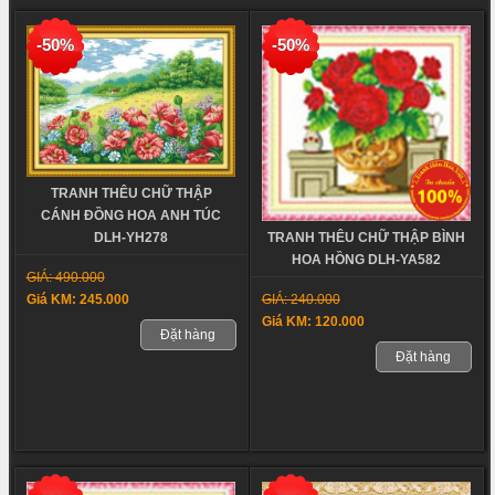
-50%
-50%
TRANH THÊU CHỮ THẬP
CÁNH ĐỒNG HOA ANH TÚC
TRANH THÊU CHỮ THẬP BÌNH
DLH-YH278
HOA HỒNG DLH-YA582
GIÁ: 490.000
GIÁ: 240.000
Giá KM: 245.000
Giá KM: 120.000
Đặt hàng
Đặt hàng