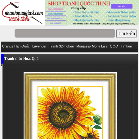
Uranus Hàn Quốc
Lavender
Tranh 3D-hokee
Monalisa- Mona Lisa
QQQ
Timkee
Eva
IStitich
VENUS
Pinkoo
DieLianHua
Ailuo
Bách Hợp
Tranh thêu Hoa, Quả