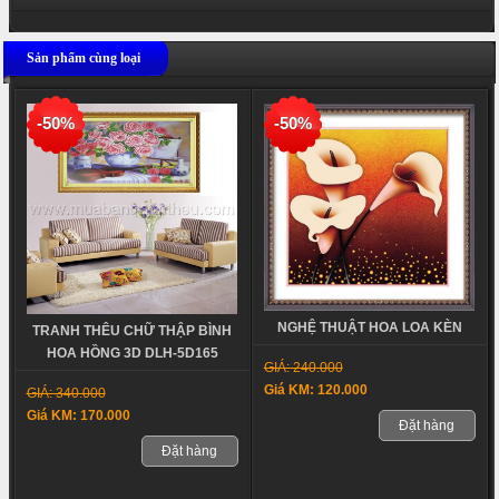
Sản phẩm cùng loại
-50%
-50%
NGHỆ THUẬT HOA LOA KÈN
TRANH THÊU CHỮ THẬP BÌNH
HOA HỒNG 3D DLH-5D165
GIÁ: 240.000
Giá KM: 120.000
GIÁ: 340.000
Giá KM: 170.000
Đặt hàng
Đặt hàng