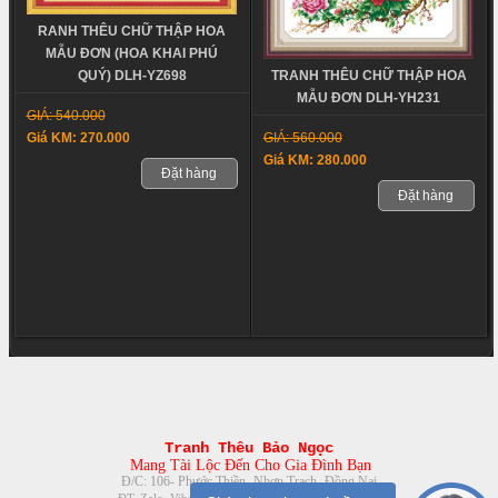
RANH THÊU CHỮ THẬP HOA
MẪU ĐƠN (HOA KHAI PHÚ
TRANH THÊU CHỮ THẬP HOA
QUÝ) DLH-YZ698
MẪU ĐƠN DLH-YH231
GIÁ: 540.000
GIÁ: 560.000
Giá KM: 270.000
Giá KM: 280.000
Đặt hàng
Đặt hàng
Tranh Thêu Bảo Ngọc
Mang Tài Lộc Đến Cho Gia Đình Bạn
Đ/C: 106- Phước Thiền- Nhơn Trạch- Đồng Nai
08888.30.116- 0961.379.863