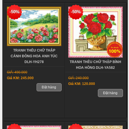
-50%
-50%
TRANH THÊU CHỮ THẬP
CÁNH ĐỒNG HOA ANH TÚC
TRANH THÊU CHỮ THẬP BÌNH
DLH-YH278
HOA HỒNG DLH-YA582
GIÁ: 490.000
GIÁ: 240.000
Giá KM: 245.000
Giá KM: 120.000
Đặt hàng
Đặt hàng