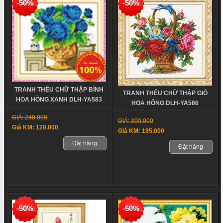
-50%
-50%
TRANH THÊU CHỮ THẬP BÌNH
TRANH THÊU CHỮ THẬP GIỎ
HOA HỒNG XANH DLH-YA583
HOA HỒNG DLH-YA586
GIÁ: 240.000
GIÁ: 390.000
Giá KM: 120.000
Giá KM: 195.000
Đặt hàng
Đặt hàng
-50%
-50%