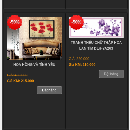
-50%
-50%
TRANH THÊU CHỮ THẬP HOA
LAN TÍM DLH-YA263
GIÁ: 220.000
Giá KM: 110.000
HOA HỒNG VÀ TÌNH YÊU
Đặt hàng
GIÁ: 430.000
Giá KM: 215.000
Đặt hàng