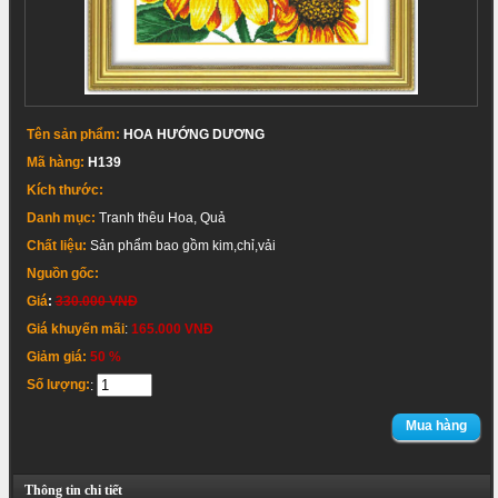
Tên sản phẩm:
HOA HƯỚNG DƯƠNG
Mã hàng:
H139
Kích thước:
Danh mục:
Tranh thêu Hoa, Quả
Chất liệu:
Sản phẩm bao gồm kim,chỉ,vải
Nguồn gốc:
Giá
:
330.000 VNĐ
Giá khuyến mãi
:
165.000 VNĐ
Giảm giá:
50 %
Số lượng:
:
Mua hàng
Thông tin chi tiết