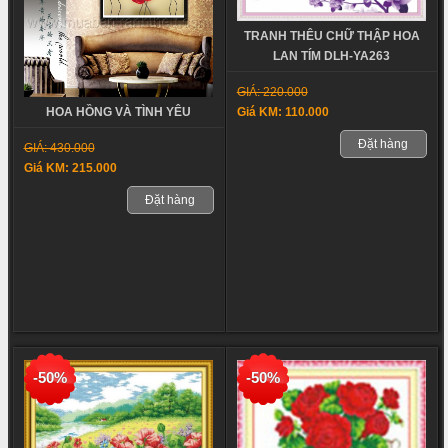
TRANH THÊU CHỮ THẬP HOA
LAN TÍM DLH-YA263
GIÁ: 220.000
Giá KM: 110.000
HOA HỒNG VÀ TÌNH YÊU
Đặt hàng
GIÁ: 430.000
Giá KM: 215.000
Đặt hàng
-50%
-50%