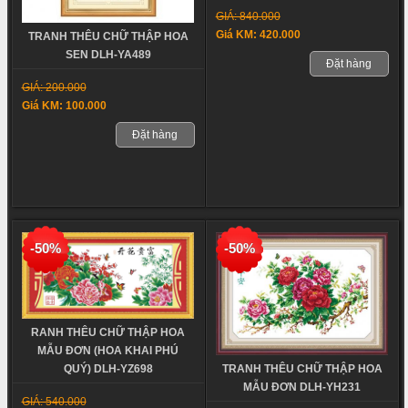
GIÁ: 840.000
Giá KM: 420.000
TRANH THÊU CHỮ THẬP HOA
SEN DLH-YA489
Đặt hàng
GIÁ: 200.000
Giá KM: 100.000
Đặt hàng
-50%
-50%
RANH THÊU CHỮ THẬP HOA
MẪU ĐƠN (HOA KHAI PHÚ
TRANH THÊU CHỮ THẬP HOA
QUÝ) DLH-YZ698
MẪU ĐƠN DLH-YH231
GIÁ: 540.000