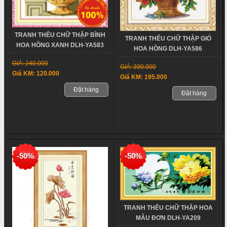
TRANH THÊU CHỮ THẬP BÌNH
TRANH THÊU CHỮ THẬP GIỎ
HOA HỒNG XANH DLH-YA583
HOA HỒNG DLH-YA586
GIÁ: 240.000
GIÁ: 390.000
Giá KM: 120.000
Giá KM: 195.000
Đặt hàng
Đặt hàng
-50%
-50%
TRANH THÊU CHỮ THẬP HOA
MẪU ĐƠN DLH-YA209