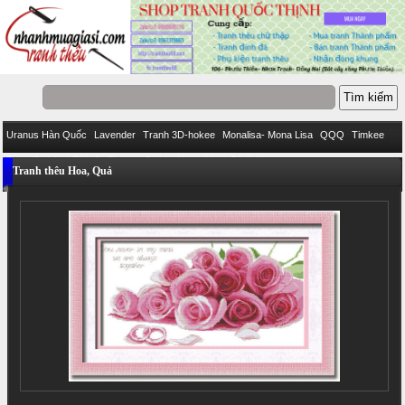
Uranus Hàn Quốc
Lavender
Tranh 3D-hokee
Monalisa- Mona Lisa
QQQ
Timkee
Eva
IStitich
VENUS
Pinkoo
DieLianHua
Ailuo
Bách Hợp
Tranh thêu Hoa, Quả