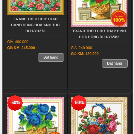
TRANH THÊU CHỮ THẬP
CÁNH ĐỒNG HOA ANH TÚC
TRANH THÊU CHỮ THẬP BÌNH
DLH-YH278
HOA HỒNG DLH-YA582
GIÁ: 490.000
GIÁ: 240.000
Giá KM: 245.000
Giá KM: 120.000
Đặt hàng
Đặt hàng
-50%
-50%