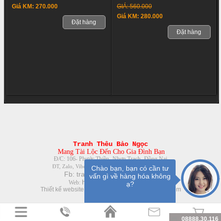
GIÁ: 560.000
Giá KM: 270.000
Giá KM: 280.000
Đặt hàng
Đặt hàng
Tranh Thêu Bảo Ngọc
Mang Tài Lộc Đến Cho Gia Đình Bạn
Đ/C: 106- Phước Thiền- Nhơn Trạch- Đồng Nai
08888.30.116- 0961.379.863
ĐT, Zalo, Viber:
Chào bạn, bạn có cần tư
Fb:
tranhtheuchuthapbienhoa
vấn gì về hàng hóa không
http://
tranhtheu68.com
Web:
ạ?
Thiết kế website chuyên nghiệp
bởi ThietKe247.com
08888.30.116