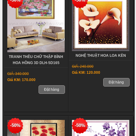
NGHỆ THUẬT HOA LOA KÈN
TRANH THÊU CHỮ THẬP BÌNH
HOA HỒNG 3D DLH-5D165
GIÁ: 240.000
Giá KM: 120.000
GIÁ: 340.000
Giá KM: 170.000
Đặt hàng
Đặt hàng
-50%
-50%