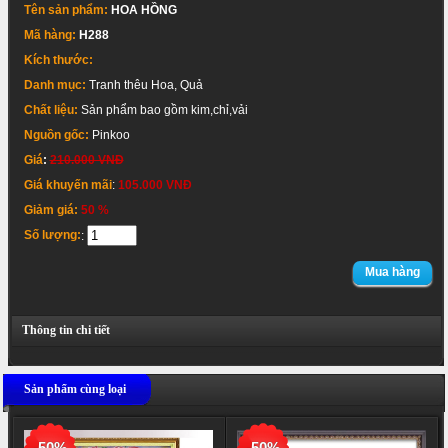
Tên sản phẩm:
HOA HỒNG
Mã hàng:
H288
Kích thước:
Danh mục:
Tranh thêu Hoa, Quả
Chất liệu:
Sản phẩm bao gồm kim,chỉ,vải
Nguồn gốc:
Pinkoo
Giá
:
210.000 VNĐ
Giá khuyến mãi
:
105.000 VNĐ
Giảm giá:
50 %
Số lượng:
:
Mua hàng
Thông tin chi tiết
Sản phẩm cùng loại
-50%
-50%